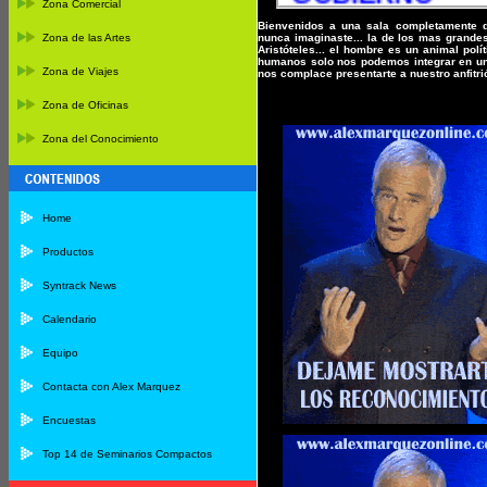
Zona Comercial
Bienvenidos a una sala completamente di
Zona de las Artes
nunca imaginaste... la de los mas grandes
Aristóteles... el hombre es un animal polí
humanos solo nos podemos integrar en una
Zona de Viajes
nos complace presentarte a nuestro anfit
Zona de Oficinas
Zona del Conocimiento
Home
Productos
Syntrack News
Calendario
Equipo
Contacta con Alex Marquez
Encuestas
Top 14 de Seminarios Compactos