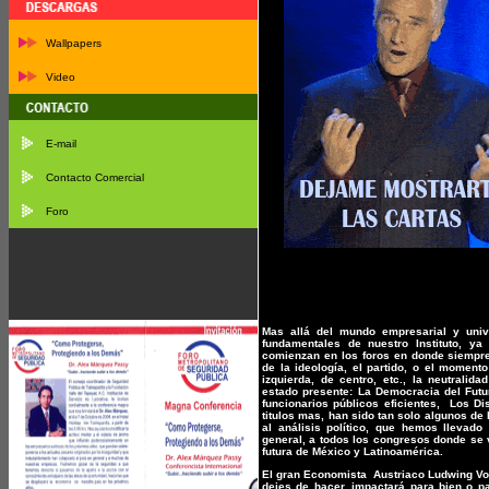
Wallpapers
Video
E-mail
Contacto Comercial
Foro
Mas allá del mundo empresarial y unive
fundamentales de nuestro Instituto, ya
comienzan en los foros en donde siempr
de la ideología, el partido, o el moment
izquierda, de centro, etc., la neutrali
estado presente: La Democracia del Fut
funcionarios públicos eficientes, Los Di
titulos mas, han sido tan solo algunos de
al análisis político, que hemos llevado
general, a todos los congresos donde se 
futura de México y Latinoamérica.
El gran Economista Austriaco Ludwing Vo
dejes de hacer, impactará para bien o p