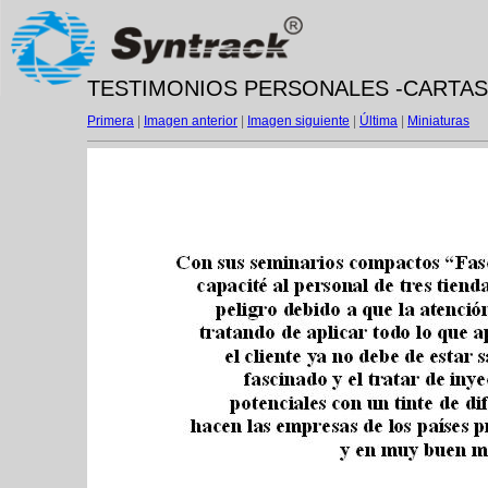
TESTIMONIOS PERSONALES -CARTAS- -
Primera
|
Imagen anterior
|
Imagen siguiente
|
Última
|
Miniaturas