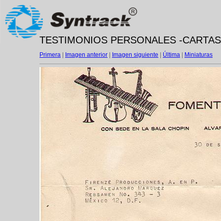
TESTIMONIOS PERSONALES -CARTAS- --
Primera
|
Imagen anterior
|
Imagen siguiente
|
Última
|
Miniaturas