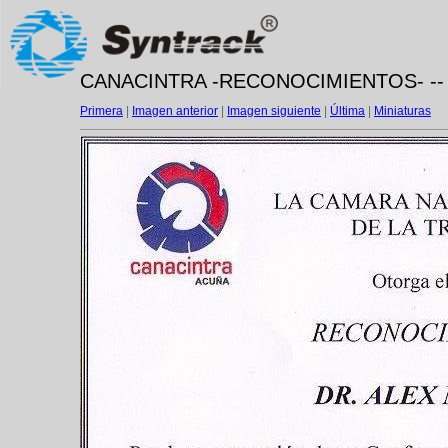
CANACINTRA -RECONOCIMIENTOS- -- m
Primera
|
Imagen anterior
|
Imagen siguiente
|
Última
|
Miniaturas