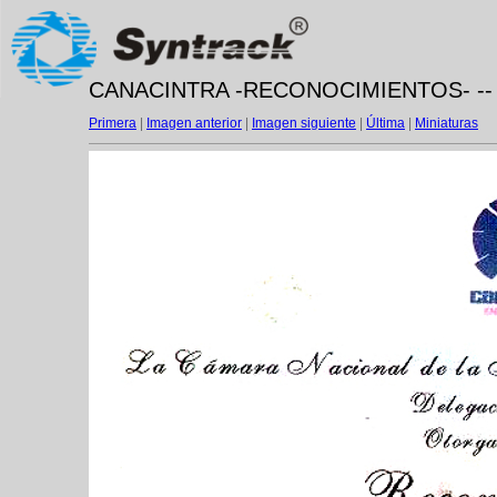
CANACINTRA -RECONOCIMIENTOS- -- m
Primera
|
Imagen anterior
|
Imagen siguiente
|
Última
|
Miniaturas